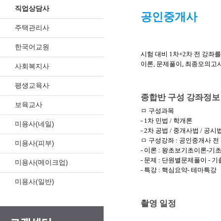
직업상담사
공인중개사
주택관리사
한국어교원
시험 대비 1차+2차 전 강좌
이론, 문제풀이, 최종모의고
사회복지사
평생교육사
종합반 구성 강좌정보
보육교사
ㅁ 구성과목
- 1차 민법 / 학개론
미용사(네일)
- 2차 공법 / 중개사법 / 공시법
ㅁ 구성강좌 : 공인중개사 전
미용사(피부)
- 이론 : 왕초보기초이론-기초
- 문제 : 단원별문제풀이 -
미용사(메이크업)
- 특강 : 핵심요약- 테마특강
미용사(일반)
촬영 일정