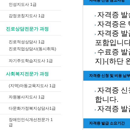
자격증 신청 참고사항
인성지도사 1급
자격증 발
감정코칭지도사 1급
자격증은 
진로상담전문가 과정
자격증 발
포함입니다
진로적성상담사 1급
진로직업상담사(동시취득)
수료증 발
지]-[하단
자기주도학습지도사 1급
사회복지전문가 과정
자격증 신청 및 비용 납
(지역)아동교육지도사 1급
자격증 신
자원봉사지도사 1급
합니다.
자격증 발
다문화가정복지상담사1급
장애인인식개선전문가 1
자격증 발급 소요기간
급