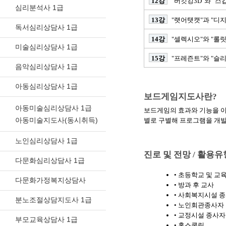
12강
"버킷킹3D"와 "스
심리분석사 1급
13강
"랫어탯캣"과 "디
독서심리상담사 1급
14강
"셀렉시오"와 "롤
미술심리상담사 1급
15강
"프레즌트"와 "슬리
음악심리상담사 1급
아동심리상담사 1급
보드게임지도사란?
아동미술심리상담사 1급
보드게임의 효과와 기능을 이
아동미술지도사(동시취득)
별로 구별해 프로그램을 개발
노인심리상담사 1급
진로 및 전망 / 활용유
다문화심리상담사 1급
• 초등학교 및 교
다문화가정복지상담사
• 방과 후 교사
• 사회복지시설 
분노조절상담지도사 1급
• 노인회관종사자
• 교정시설 종사자
부모교육상담사 1급
• 홈스쿨링