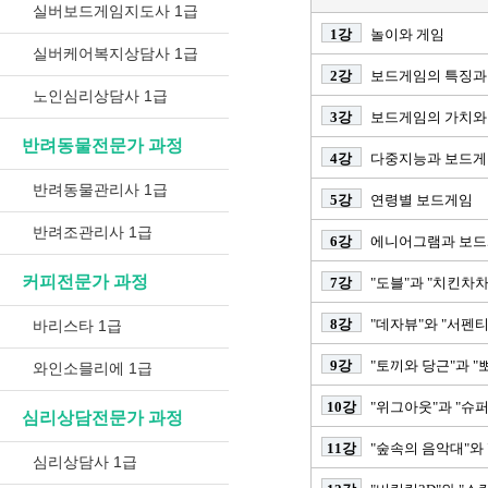
실버보드게임지도사 1급
1강
놀이와 게임
실버케어복지상담사 1급
2강
보드게임의 특징과
노인심리상담사 1급
3강
보드게임의 가치와
반려동물전문가 과정
4강
다중지능과 보드게
반려동물관리사 1급
5강
연령별 보드게임
반려조관리사 1급
6강
에니어그램과 보
커피전문가 과정
7강
"도블"과 "치킨차차
8강
"데자뷰"와 "서펜티
바리스타 1급
9강
"토끼와 당근"과 "
와인소믈리에 1급
10강
"위그아웃"과 "슈퍼
심리상담전문가 과정
11강
"숲속의 음악대"와
심리상담사 1급